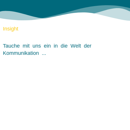
Insight
Tauche mit uns ein in die Welt der
Kommunikation ...
Trennungen Angehen!
Warum gutes Offboarding erheblich zur Arbeitgebermarke
beiträgt
Erfahre mehr